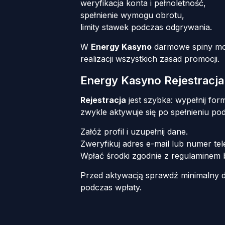
weryfikacja konta i pełnoletność,
spełnienie wymogu obrotu,
limity stawek podczas odgrywania.
W
Energy Kasyno
darmowe spiny mog
realizacji wszystkich zasad promocji.
Energy Kasyno Rejestracja
Rejestracja
jest szybka: wypełnij for
zwykle aktywuje się po spełnieniu 
Załóż profil i uzupełnij dane.
Zweryfikuj adres e-mail lub numer tel
Wpłać środki zgodnie z regulaminem
Przed aktywacją sprawdź minimalny d
podczas wpłaty.