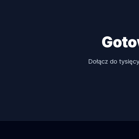
Goto
Dołącz do tysięcy