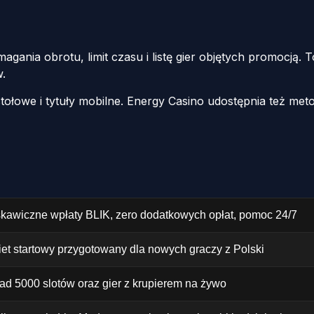
gania obrotu, limit czasu i listę gier objętych promocją.
.
stołowe i tytuły mobilne. Energy Casino udostępnia też meto
skawiczne wpłaty BLIK, zero dodatkowych opłat, pomoc 24/7
et startowy przygotowany dla nowych graczy z Polski
ad 5000 slotów oraz gier z krupierem na żywo