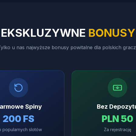
EKSKLUZYWNE
BONUSY
ylko u nas najwyższe bonusy powitalne dla polskich grac
armowe Spiny
Bez Depozyt
200 FS
PLN 50
 popularnych slotów
Za rejestrację