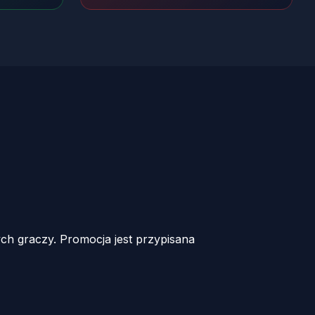
h graczy. Promocja jest przypisana