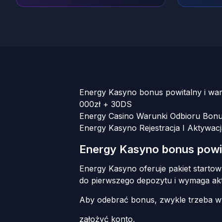
Energy Kasyno bonus powitalny i war
000zł + 30DS
Energy Casino Warunki Odbioru Bon
Energy Kasyno Rejestracja I Aktywac
Energy Kasyno bonus powit
Energy Kasyno oferuje pakiet starto
do pierwszego depozytu i wymaga akty
Aby odebrać bonus, zwykle trzeba w
założyć konto,