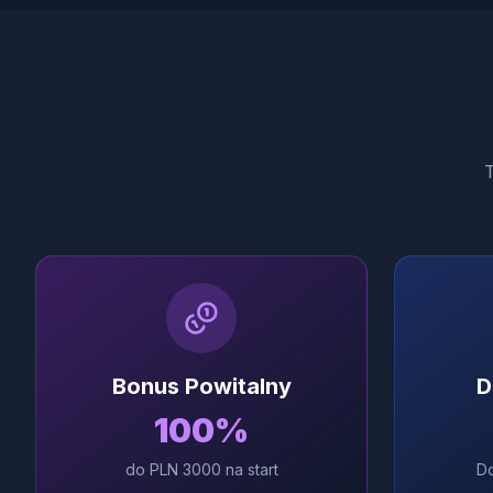
T
Bonus Powitalny
D
100%
do PLN 3000 na start
Do