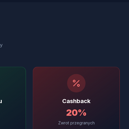
zy
u
Cashback
20%
Zwrot przegranych