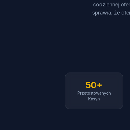
codziennej ofe
sprawia, że of
50+
Przetestowanych
Kasyn